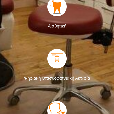
Αισθητική
Ψηφιακή Οπισθοφατνιακή Ακτ/φία