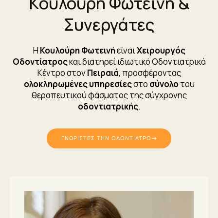
Κουλούρη Φωτεινή &
Συνεργάτες
Η
Κουλούρη Φωτεινή
είναι
Χειρουργός
Οδοντίατρος
και διατηρεί ιδιωτικό Οδοντιατρικό
Κέντρο στον
Πειραιά
, προσφέροντας
ολοκληρωμένες υπηρεσίες
στο
σύνολο
του
θεραπευτικού φάσματος της σύγχρονης
οδοντιατρικής
.
ΓΝΩΡΙΣΤΕΣ ΤΗΝ ΟΔΟΝΤΙΑΤΡΟ